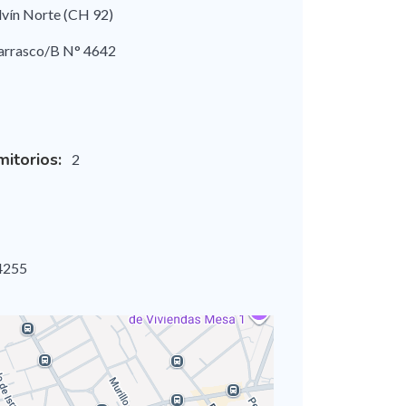
lvín Norte (CH 92)
arrasco/B N° 4642
itorios:
2
4255