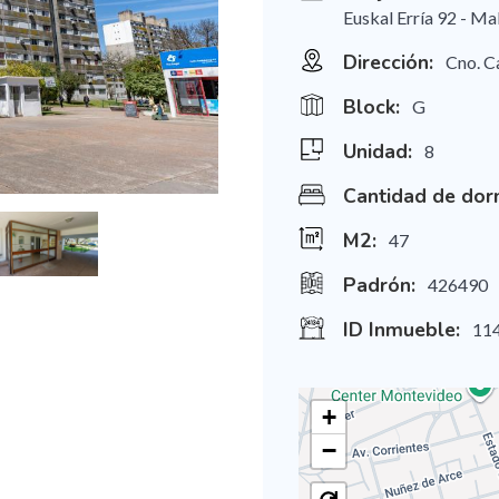
Euskal Erría 92 - Ma
Dirección:
Cno. C
Block:
G
Unidad:
8
Cantidad de dorm
M2:
47
Padrón:
426490
ID Inmueble:
11
+
−