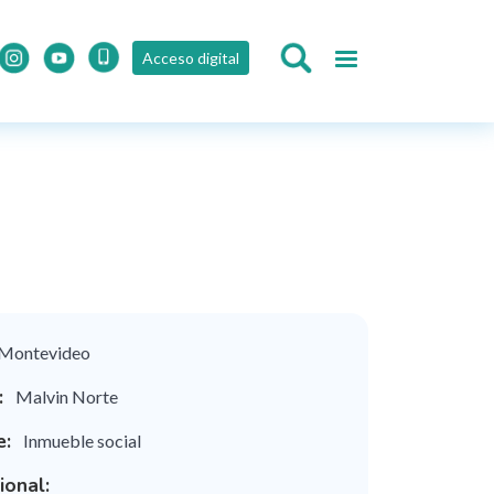
Acceso digital
Montevideo
:
Malvin Norte
e:
Inmueble social
ional: