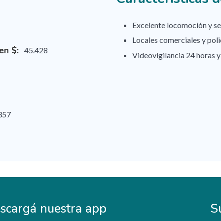
Excelente locomoción y ser
Locales comerciales y pol
en $:
45.428
Videovigilancia 24 horas y
357
scargá nuestra app
S