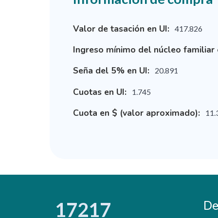
Valor de tasación en UI:
417.826
Ingreso mínimo del núcleo familiar 
Seña del 5% en UI:
20.891
Cuotas en UI:
1.745
Cuota en $ (valor aproximado):
11.
De
17217