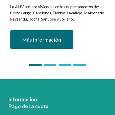
La ANV remata viviendas en los departamentos de:
Se en
Cerro Largo, Canelones, Florida, Lavalleja, Maldonado,
adqui
Paysandú, Rocha, San José y Soriano.
(Tacu
Más información
Información
Pago de la cuota