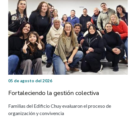
05 de agosto del 2026
23 d
Fortaleciendo la gestión colectiva
Ape
Familias del Edificio Chuy evaluaron el proceso de
Adqu
organización y convivencia
rea
ente
o