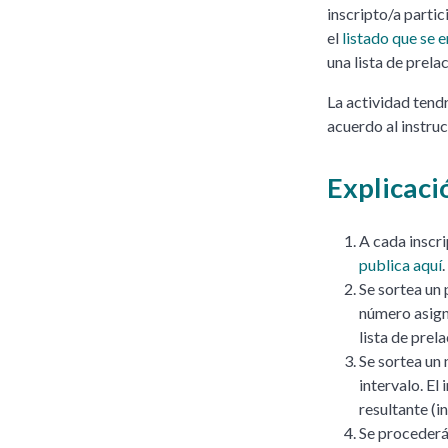
inscripto/a parti
el
listado que se 
una lista de prela
La actividad tendr
acuerdo al instruc
Explicaci
A cada inscri
publica aquí
.
Se sortea un 
número asigna
lista de prela
Se sortea un 
intervalo. El
resultante (i
Se procederá