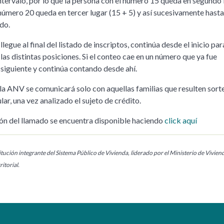
ntervalo, por lo que la persona con el número 15 queda en segundo 
 número 20 queda en tercer lugar (15 + 5) y así sucesivamente hasta
do.
legue al final del listado de inscriptos, continúa desde el inicio par
as distintas posiciones. Si el conteo cae en un número que ya fue
 siguiente y continúa contando desde ahí.
 la ANV se comunicará solo con aquellas familias que resulten sor
ular, una vez analizado el sujeto de crédito.
ón del llamado se encuentra disponible haciendo
click aquí
tución integrante del Sistema Público de Vivienda, liderado por el Ministerio de Vivien
itorial.