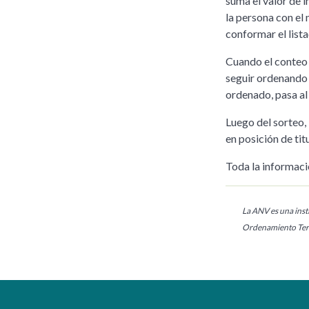
suma el valor de i
la persona con el
conformar el lista
Cuando el conteo l
seguir ordenando l
ordenado, pasa al
Luego del sorteo,
en posición de tit
Toda la informaci
La ANV es una insti
Ordenamiento Terr