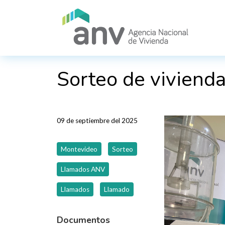
Pasar al contenido principal
Sorteo de viviend
09 de septiembre del 2025
Montevideo
Sorteo
Llamados ANV
Llamados
Llamado
Documentos