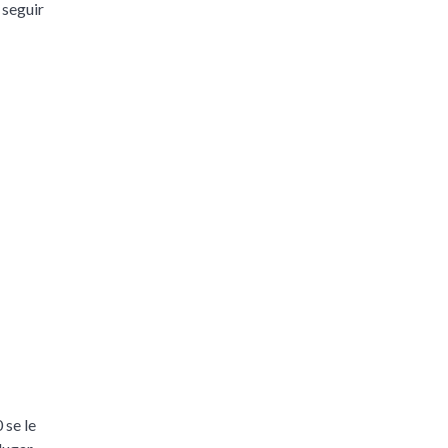
 seguir
 se le