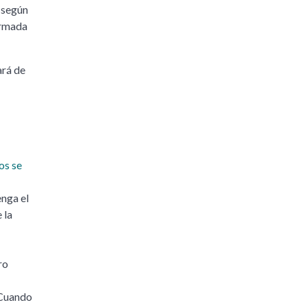
 según
ormada
ará de
os se
enga el
 la
ro
 Cuando