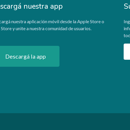
scargá nuestra app
S
argá nuestra aplicación móvil desde la Apple Store o
Ing
 Store y unite a nuestra comunidad de usuarios.
inf
tod
Em
Descargá la app