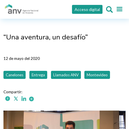
Pasar al contenido principal
Acceso digital
“Una aventura, un desafío”
12 de mayo del 2020
Canelones
Entrega
Llamados ANV
Montevideo