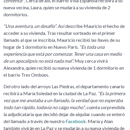
contenta!”.
Cerca de allí, el barrio Villa Española recibirá a su
nueva vecina, Laura, quien se mudará a su vivienda de 2
dormitorios.
“Una aventura, un desafío”
. Así describe Mauricio el hecho de
acceder a su vivienda. Tras resultar sorteado en el primer
llamado al que se inscribía, Mauricio recibió las llaves de su
hogar de 1 dormitorio en Nuevo París.
“Es toda una
experiencia que está por comenzar. Tener una casa en medio
de un apocalipsis no está nada mal”.
Muy cerca vivirá
Alexandra, quien recibió su nueva vivienda de 1 dormitorio en
el barrio Tres Ombúes.
Del otro lado del arroyo Las Piedras, el departamento canario
recibirá a María Soledad en la ciudad de La Paz.
“Es la primera
vez que me anotaba a un llamado, la verdad que no esperaba
todo tan rápido, todavía no caigo mucho”
, cuenta sorprendida
la adjudicataria que decidió dejar de alquilar cuando se enteró
del llamado a través de nuestro
Facebook
. María y Alan
también vivirán en La Paz y se mudarán a su nueva vivienda de