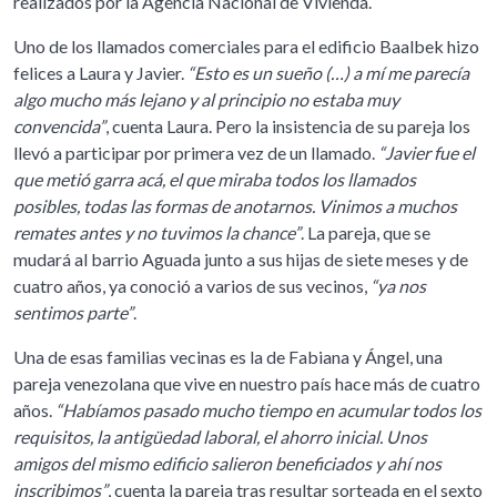
realizados por la Agencia Nacional de Vivienda.
Uno de los llamados comerciales para el edificio Baalbek hizo
felices a Laura y Javier.
“Esto es un sueño (…) a mí me parecía
algo mucho más lejano y al principio no estaba muy
convencida”
, cuenta Laura. Pero la insistencia de su pareja los
llevó a participar por primera vez de un llamado.
“Javier fue el
que metió garra acá, el que miraba todos los llamados
posibles, todas las formas de anotarnos. Vinimos a muchos
remates antes y no tuvimos la chance”
. La pareja, que se
mudará al barrio Aguada junto a sus hijas de siete meses y de
cuatro años, ya conoció a varios de sus vecinos,
“ya nos
sentimos parte”
.
Una de esas familias vecinas es la de Fabiana y Ángel, una
pareja venezolana que vive en nuestro país hace más de cuatro
años.
“Habíamos pasado mucho tiempo en acumular todos los
requisitos, la antigüedad laboral, el ahorro inicial. Unos
amigos del mismo edificio salieron beneficiados y ahí nos
inscribimos”
, cuenta la pareja tras resultar sorteada en el sexto