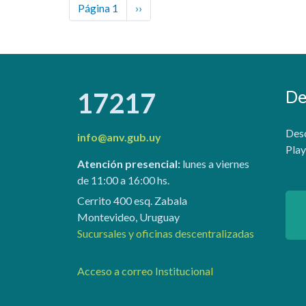
Paginación
Next page
Página 1
››
De
17217
Desc
info@anv.gub.uy
Play
Atención presencial:
lunes a viernes
de 11:00 a 16:00 hs.
Cerrito 400 esq. Zabala
Montevideo, Uruguay
Sucursales y oficinas descentralizadas
Acceso a correo Institucional